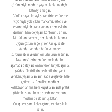
çözümleriyle modern yaşam alanlarına değer
katmayı amaçlar.
Günlük hayatı kolaylaştıran ürünler üretme
vizyonuyla yola çıkan markamız, estetik ve
ergonomiyi bir arada sunarak hem evlerin
düzenini hem de yaşam konforunu artırır.
Mutfaktan banyoya, her alanda kullanıma
uygun çözümler geliştiren Culiq, kalite
standartlarından ödün vermeden
sürdürülebilir ve uzun ömürlü ürünler sunar.
Tasarım sürecinden üretime kadar her
aşamada detaylara önem veren bir yaklaşımla,
çağdaş tüketicilerin beklentilerine yanıt
verirken, yaşam alanlarını sade ve işlevsel hale
getiriyoruz. Renkli ve modüler
koleksiyonlarımız, hem küçük alanlarda pratik
çözümler sunar hem de ev dekorasyonuna
modern bir dokunuş katar.
Culiq ile yaşamı kolaylaştırın, evinize şıklık
katın.